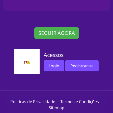
SEGUIR AGORA
Acessos
Login
Registrar-se
Políticas de Privacidade
Termos e Condições
Sitemap