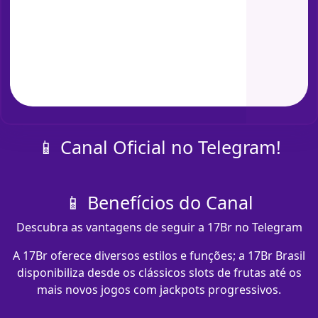
📱 Canal Oficial no Telegram!
📱 Benefícios do Canal
Descubra as vantagens de seguir a 17Br no Telegram
A 17Br oferece diversos estilos e funções; a 17Br Brasil
disponibiliza desde os clássicos slots de frutas até os
mais novos jogos com jackpots progressivos.