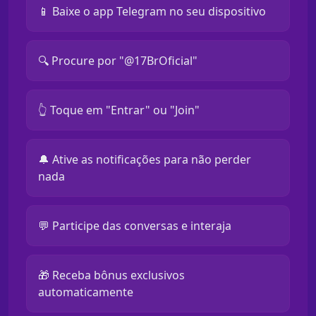
📱 Baixe o app Telegram no seu dispositivo
🔍 Procure por "@17BrOficial"
👆 Toque em "Entrar" ou "Join"
🔔 Ative as notificações para não perder
nada
💬 Participe das conversas e interaja
🎁 Receba bônus exclusivos
automaticamente