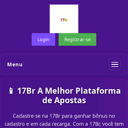
Login
Registrar-se
Menu
📱 17Br A Melhor Plataforma
de Apostas
Cadastre-se na 17Br para ganhar bônus no
cadastro e em cada recarga. Com a 17Br, você tem