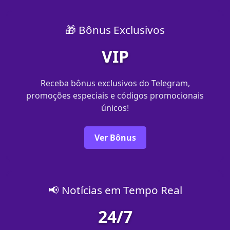
🎁 Bônus Exclusivos
VIP
Receba bônus exclusivos do Telegram,
promoções especiais e códigos promocionais
únicos!
Ver Bônus
📢 Notícias em Tempo Real
24/7