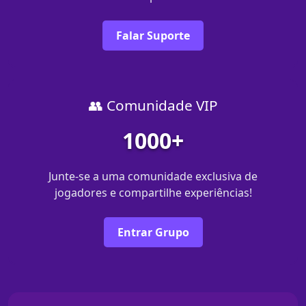
Falar Suporte
👥 Comunidade VIP
1000+
Junte-se a uma comunidade exclusiva de
jogadores e compartilhe experiências!
Entrar Grupo