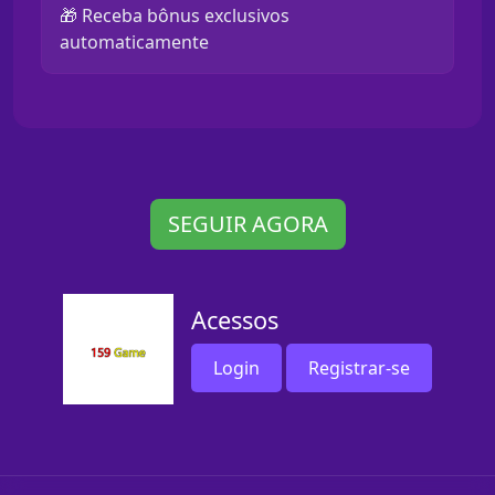
🎁 Receba bônus exclusivos
automaticamente
SEGUIR AGORA
Acessos
Login
Registrar-se