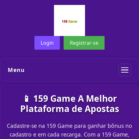
Login
Registrar-se
Menu
📱 159 Game A Melhor
Plataforma de Apostas
Cadastre-se na 159 Game para ganhar bônus no
cadastro e em cada recarga. Com a 159 Game,