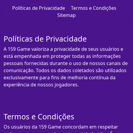
Políticas de Privacidade
Termos e Condições
Sitemap
Políticas de Privacidade
A 159 Game valoriza a privacidade de seus usuários e
está empenhada em proteger todas as informações
pessoais fornecidas durante o uso de nossos canais de
comunicação. Todos os dados coletados são utilizados
exclusivamente para fins de melhoria contínua da
experiência de nossos jogadores.
Termos e Condições
Os usuários da 159 Game concordam em respeitar