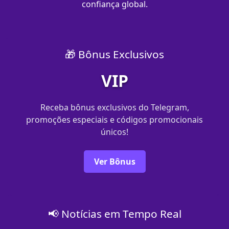
confiança global.
🎁 Bônus Exclusivos
VIP
Receba bônus exclusivos do Telegram,
promoções especiais e códigos promocionais
únicos!
Ver Bônus
📢 Notícias em Tempo Real