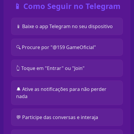
📱 Como Seguir no Telegram
📱 Baixe o app Telegram no seu dispositivo
🔍 Procure por "@159 GameOficial"
👆 Toque em "Entrar" ou "Join"
🔔 Ative as notificações para não perder
nada
💬 Participe das conversas e interaja