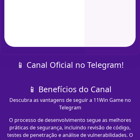
📱 Canal Oficial no Telegram!
📱 Benefícios do Canal
Descubra as vantagens de seguir a 11Win Game no
Telegram
O processo de desenvolvimento segue as melhores
práticas de segurança, incluindo revisão de código,
testes de penetração e análise de vulnerabilidades. O