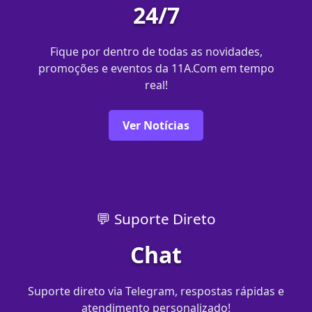
24/7
Fique por dentro de todas as novidades,
promoções e eventos da 11A.Com em tempo
real!
Ver Notícias
💬 Suporte Direto
Chat
Suporte direto via Telegram, respostas rápidas e
atendimento personalizado!