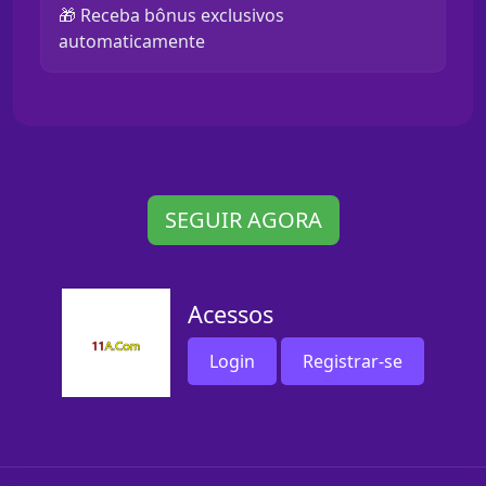
🎁 Receba bônus exclusivos
automaticamente
SEGUIR AGORA
Acessos
Login
Registrar-se