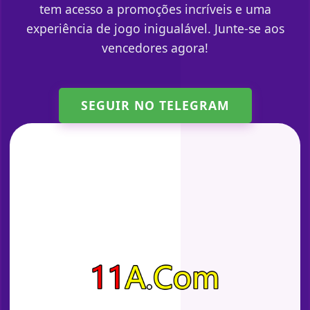
tem acesso a promoções incríveis e uma
experiência de jogo inigualável. Junte-se aos
vencedores agora!
SEGUIR NO TELEGRAM