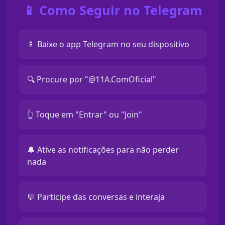
📱 Como Seguir no Telegram
📱 Baixe o app Telegram no seu dispositivo
🔍 Procure por "@11A.ComOficial"
👆 Toque em "Entrar" ou "Join"
🔔 Ative as notificações para não perder
nada
💬 Participe das conversas e interaja