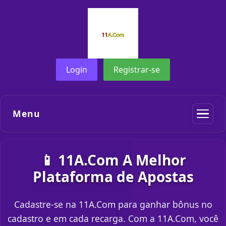
Login
Registrar-se
Menu
📱 11A.Com A Melhor
Plataforma de Apostas
Cadastre-se na 11A.Com para ganhar bônus no
cadastro e em cada recarga. Com a 11A.Com, você