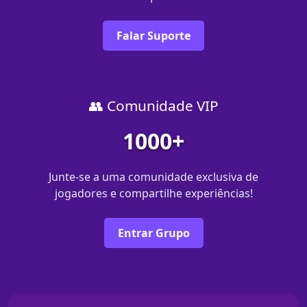
Falar Suporte
👥 Comunidade VIP
1000+
Junte-se a uma comunidade exclusiva de
jogadores e compartilhe experiências!
Entrar Grupo