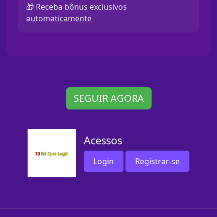
🎁 Receba bônus exclusivos
automaticamente
SEGUIR AGORA
Acessos
Login
Registrar-se