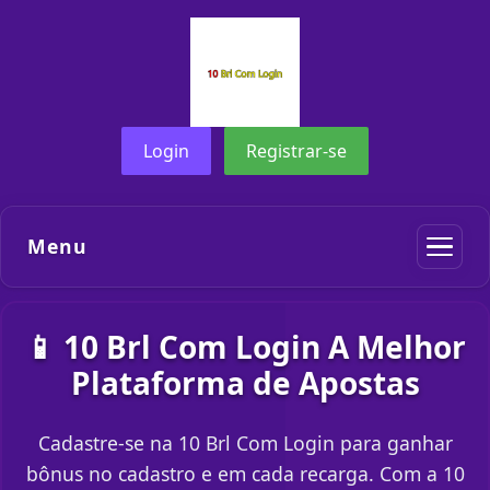
Login
Registrar-se
Menu
📱 10 Brl Com Login A Melhor
Plataforma de Apostas
Cadastre-se na 10 Brl Com Login para ganhar
bônus no cadastro e em cada recarga. Com a 10