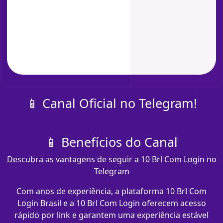
📱 Canal Oficial no Telegram!
📱 Benefícios do Canal
Descubra as vantagens de seguir a 10 Brl Com Login no
Telegram
Com anos de experiência, a plataforma 10 Brl Com
Login Brasil e a 10 Brl Com Login oferecem acesso
rápido por link e garantem uma experiência estável