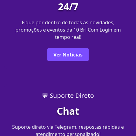
24/7
Fique por dentro de todas as novidades,
promoções e eventos da 10 Brl Com Login em
tempo real!
Ver Notícias
💬 Suporte Direto
Chat
Suporte direto via Telegram, respostas rápidas e
atendimento personalizado!