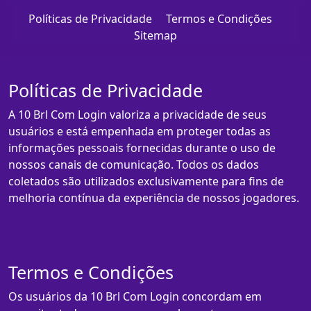
Políticas de Privacidade
Termos e Condições
Sitemap
Políticas de Privacidade
A 10 Brl Com Login valoriza a privacidade de seus
usuários e está empenhada em proteger todas as
informações pessoais fornecidas durante o uso de
nossos canais de comunicação. Todos os dados
coletados são utilizados exclusivamente para fins de
melhoria contínua da experiência de nossos jogadores.
Termos e Condições
Os usuários da 10 Brl Com Login concordam em